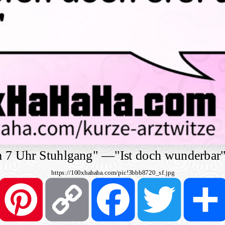
m 7 Uhr Stuhlgang"
—
"Ist doch wunderbar
https://100xhahaha.com/pic!3bbb8720_sf.jpg
Pinterest
Copy
Facebook
Twitter
Link