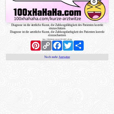
Diagnose ist die ärztliche Kunst, die Zahlungsfähigkeit des Patienten korrekt
einzuschätzen
Diagnose ist die aerztliche Kunst, die Zahlungsfaehigkeit des Patienten korrekt
einzuschaetzen
https://100xhahaha.com/pic!345166b7_sfb.jpg
Pinterest
Copy
Facebook
Twitter
Share
Link
Noch mehr
Arztwitze