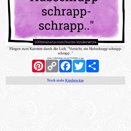
Fliegen zwei Karotten durch die Luft, "Vorsicht, ein Hubschrapp-schrapp-
schrapp.."
https://100xhahaha.com/pic!32000fd4_ss.jpg
Pinterest
Copy
Facebook
Twitter
Share
Link
Noch mehr
Kinderwitze