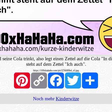
seine Cola trinkt, also legt einen Zettel auf die Cola "In
steht auf dem Zettel "Ich auch".
https://100xhahaha.com/pic!276689bd_sf.jpg
Pinterest
Copy
Facebook
Twitter
Share
Link
Noch mehr
Kinderwitze