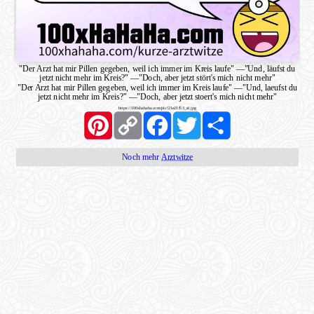
"Der Arzt hat mir Pillen gegeben, weil ich immer im Kreis laufe"
—
"Und, läufst du
jetzt nicht mehr im Kreis?"
—
"Doch, aber jetzt stört's mich nicht mehr"
"Der Arzt hat mir Pillen gegeben, weil ich immer im Kreis laufe"
—
"Und, laeufst du
jetzt nicht mehr im Kreis?"
—
"Doch, aber jetzt stoert's mich nicht mehr"
https://100xhahaha.com/pic!21e21f53_sf.jpg
Pinterest
Copy
Facebook
Twitter
Share
Link
Noch mehr
Arztwitze