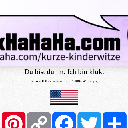
Du bist duhm. Ich bin kluk.
https://100xhahaha.com/pic!1f087049_sf.jpg
Pinterest
Copy
Facebook
Twitter
Link