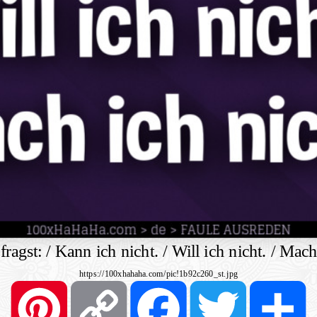
ragst: / Kann ich nicht. / Will ich nicht. / Mach
https://100xhahaha.com/pic!1b92c260_st.jpg
Pinterest
Copy
Facebook
Twitter
S
Link