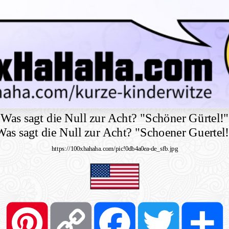
Was sagt die Null zur Acht? "Schöner Gürtel!"
Was sagt die Null zur Acht? "Schoener Guertel!
https://100xhahaha.com/pic!0db4a0ea-de_sfb.jpg
Pinterest
Copy
Facebook
Twitter
S
Link