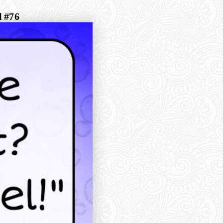
l #76