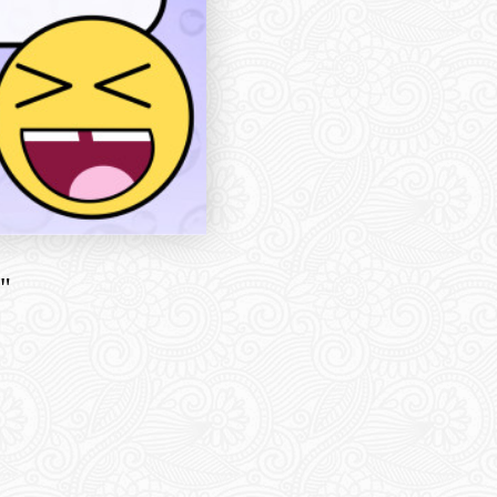
"
hare