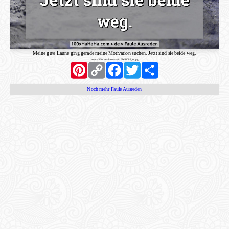
Meine gute Laune ging gerade meine Motivation suchen. Jetzt sind sie beide weg.
https://100xhahaha.com/pic!0bd81786_sr.jpg
Pinterest
Copy
Facebook
Twitter
Share
Link
Noch mehr
Faule Ausreden