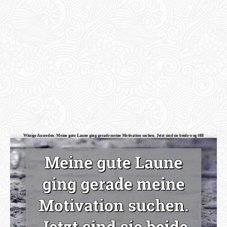
Witzige Ausreden: Meine gute Laune ging gerade meine Motivation suchen. Jetzt sind sie beide weg #88