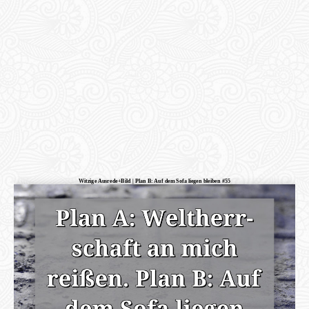
Witzige Ausrede+Bild | Plan B: Auf dem Sofa liegen bleiben #55