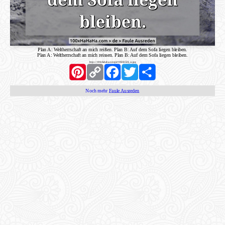
Plan A: Weltherrschaft an mich reißen. Plan B: Auf dem Sofa liegen bleiben.
Plan A: Weltherrschaft an mich reissen. Plan B: Auf dem Sofa liegen bleiben.
https://100xhahaha.com/pic!09281528_sr.jpg
Pinterest
Copy
Facebook
Twitter
Share
Link
Noch mehr
Faule Ausreden