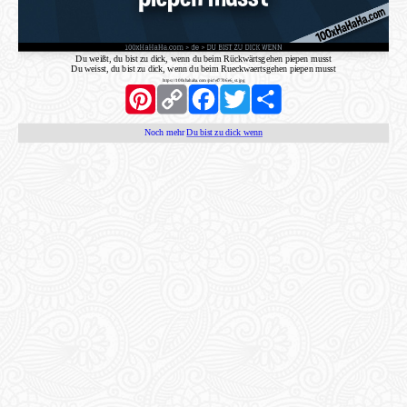
Du weißt, du bist zu dick, wenn du beim Rückwärtsgehen piepen musst
Du weisst, du bist zu dick, wenn du beim Rueckwaertsgehen piepen musst
https://100xhahaha.com/pic!ef7706e6_st.jpg
Pinterest
Copy
Facebook
Twitter
Share
Link
Noch mehr
Du bist zu dick wenn