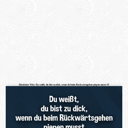
Hässlicher Witz: Du weißt, du bist zu dick, wenn du beim Rückwärtsgehen piepen musst #5