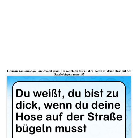
German You-know-you-are-too-fat jokes: Du weißt, du bist zu dick, wenn du deine Hose auf der
Straße bügeln musst #7