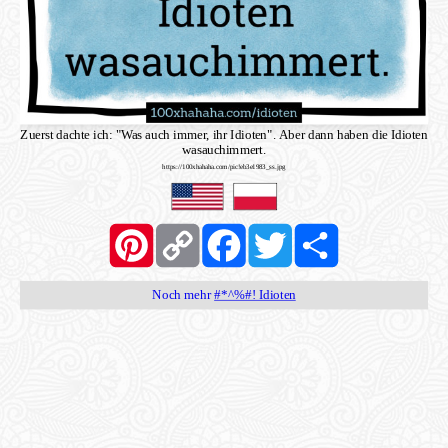
Zuerst dachte ich: "Was auch immer, ihr Idioten". Aber dann haben die Idioten
wasauchimmert.
https://100xhahaha.com/pic!eb3e1983_ss.jpg
Pinterest
Copy
Facebook
Twitter
Share
Link
Noch mehr
#*^%#! Idioten