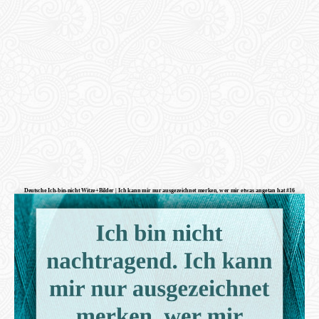
Deutsche Ich-bin-nicht Witze+Bilder | Ich kann mir nur ausgezeichnet merken, wer mir etwas angetan hat #16