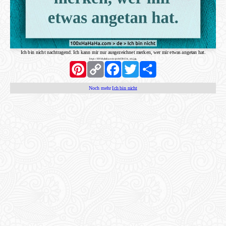
Ich bin nicht nachtragend. Ich kann mir nur ausgezeichnet merken, wer mir etwas angetan hat.
https://100xhahaha.com/pic!e430c51c_sm.jpg
Pinterest
Copy
Facebook
Twitter
Share
Link
Noch mehr
Ich bin nicht