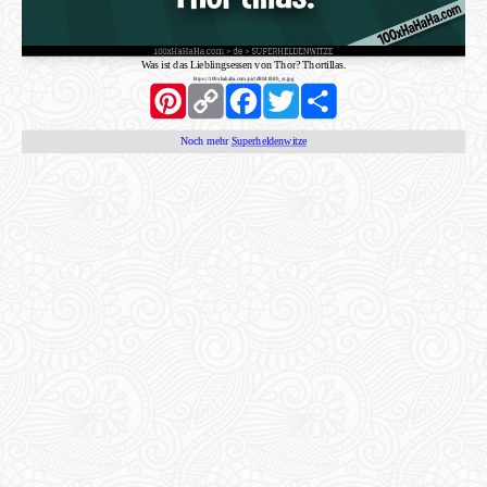
Was ist das Lieblingsessen von Thor? Thortillas.
https://100xhahaha.com/pic!d804108b_st.jpg
Pinterest
Copy
Facebook
Twitter
Share
Link
Noch mehr
Superheldenwitze