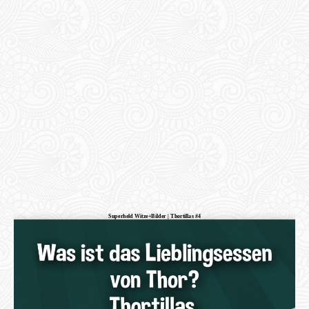
Superheld Witze+Bilder | Thortillas #4