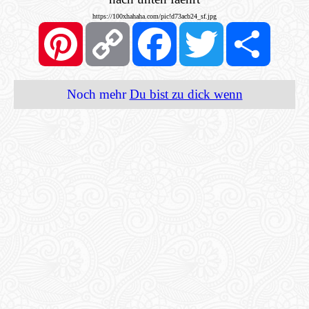
https://100xhahaha.com/pic!d73acb24_sf.jpg
Pinterest
Copy
Facebook
Twitter
Share
Link
Noch mehr
Du bist zu dick wenn