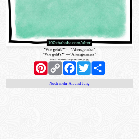
"Wie geht's?"
—
"Altersgemäss"
"Wie geht's?"
—
"Altersgemaess"
https://100xhahaha.com/pic!d0f3166d_ss.jpg
Pinterest
Copy
Facebook
Twitter
Share
Link
Noch mehr
Alt und Jung