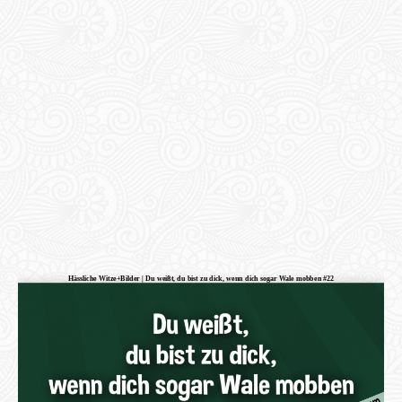
Hässliche Witze+Bilder | Du weißt, du bist zu dick, wenn dich sogar Wale mobben #22