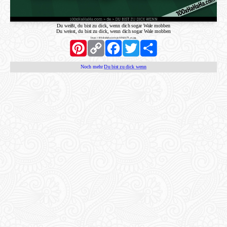
Du weißt, du bist zu dick, wenn dich sogar Wale mobben
Du weisst, du bist zu dick, wenn dich sogar Wale mobben
https://100xhahaha.com/pic!c9faf479_st.jpg
Pinterest
Copy
Facebook
Twitter
Share
Link
Noch mehr
Du bist zu dick wenn