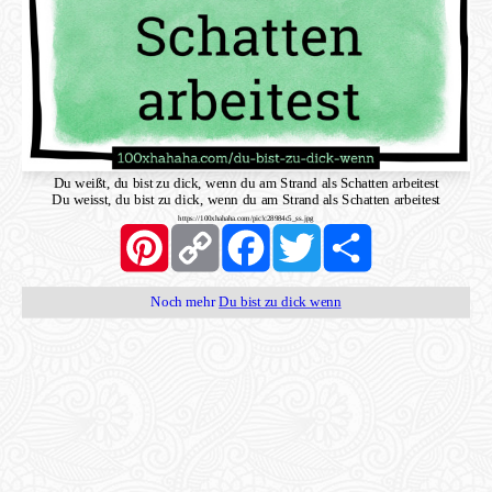
Du weißt, du bist zu dick, wenn du am Strand als Schatten arbeitest
Du weisst, du bist zu dick, wenn du am Strand als Schatten arbeitest
https://100xhahaha.com/pic!c28984c5_ss.jpg
Pinterest
Copy
Facebook
Twitter
Share
Link
Noch mehr
Du bist zu dick wenn