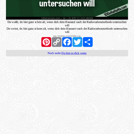
Du weißt, du bist ganz schön alt, wenn dich dein Hausarzt nach der Radiocarbonmethode untersuchen
will
Du weisst, du bist ganz schoen alt, wenn dich dein Hausarzt nach der Radiocarbonmethode untersuchen
will
https://100xhahaha.com/pic!bf3adb6f_st.jpg
Pinterest
Copy
Facebook
Twitter
Share
Link
Noch mehr
Du bist zu dick wenn