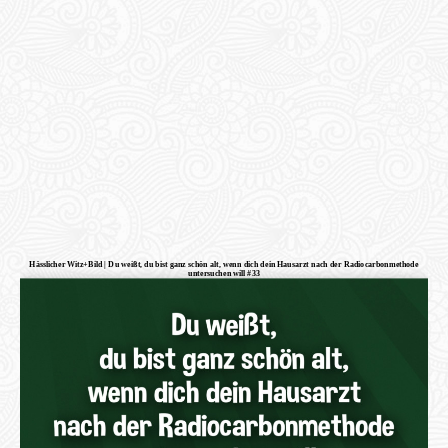
Hässlicher Witz+Bild | Du weißt, du bist ganz schön alt, wenn dich dein Hausarzt nach der Radiocarbonmethode
untersuchen will #33