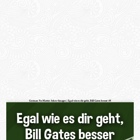
German No-Matter Jokes+Images | Egal wie es dir geht, Bill Gates besser #9