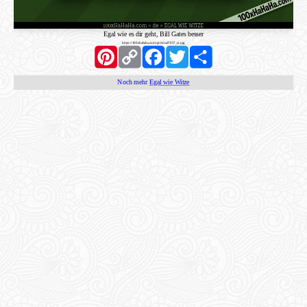
Egal wie es dir geht, Bill Gates besser
https://100xhahaha.com/pic!a3ad7057_st.jpg
Pinterest
Copy
Facebook
Twitter
Share
Link
Noch mehr
Egal wie Witze