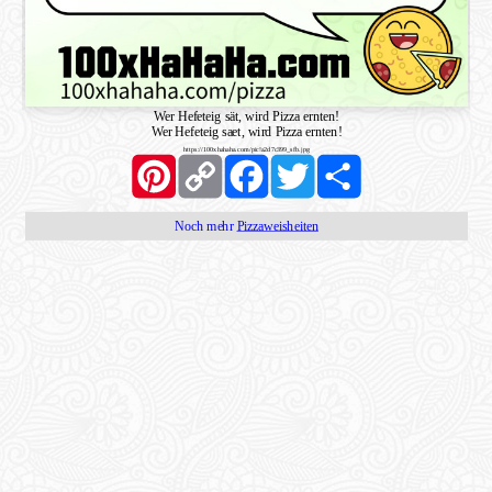
Wer Hefeteig sät, wird Pizza ernten!
Wer Hefeteig saet, wird Pizza ernten!
https://100xhahaha.com/pic!a2d7c399_sfb.jpg
Pinterest
Copy
Facebook
Twitter
Share
Link
Noch mehr
Pizzaweisheiten