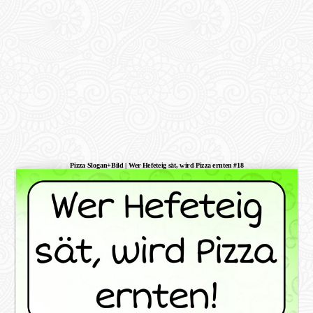
Pizza Slogan+Bild | Wer Hefeteig sät, wird Pizza ernten #18