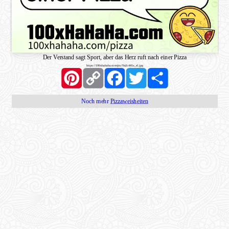
Der Verstand sagt Sport, aber das Herz ruft nach einer Pizza
https://100xhahaha.com/pic!9a2c441a_sf.jpg
Pinterest
Copy
Facebook
Twitter
Share
Link
Noch mehr
Pizzaweisheiten