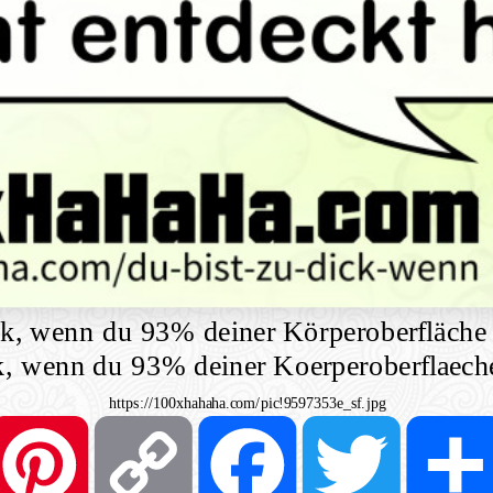
ck, wenn du 93% deiner Körperoberfläche 
ck, wenn du 93% deiner Koerperoberflaeche
https://100xhahaha.com/pic!9597353e_sf.jpg
Pinterest
Copy
Facebook
Twitter
Link