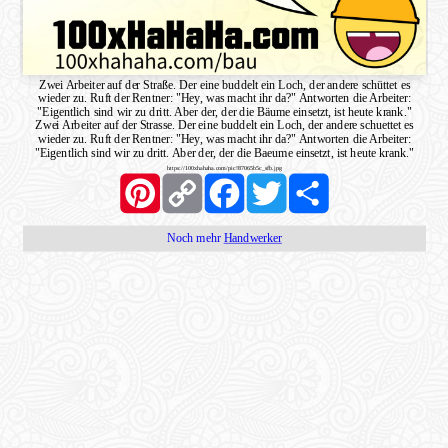
Zwei Arbeiter auf der Straße. Der eine buddelt ein Loch, der andere schüttet es
wieder zu. Ruft der Rentner: "Hey, was macht ihr da?" Antworten die Arbeiter:
"Eigentlich sind wir zu dritt. Aber der, der die Bäume einsetzt, ist heute krank."
Zwei Arbeiter auf der Strasse. Der eine buddelt ein Loch, der andere schuettet es
wieder zu. Ruft der Rentner: "Hey, was macht ihr da?" Antworten die Arbeiter:
"Eigentlich sind wir zu dritt. Aber der, der die Baeume einsetzt, ist heute krank."
https://100xhahaha.com/pic!87065b5c_sfb.jpg
Pinterest
Copy
Facebook
Twitter
Share
Link
Noch mehr
Handwerker