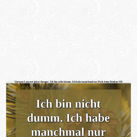
German I-am-not jokes+Images | Ich bin nicht dumm. Ich habe manchmal nur Pech beim Denken #18