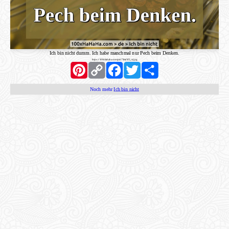
Ich bin nicht dumm. Ich habe manchmal nur Pech beim Denken.
https://100xhahaha.com/pic!7feaf1f5_sr.jpg
Pinterest
Copy
Facebook
Twitter
Share
Link
Noch mehr
Ich bin nicht