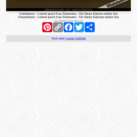
Schüttelreim: / Lobend sprach Frau Finkenstein: / Die Harzer Käschen stinken fein
Schuettelreim: / Lobend sprach Frau Finkenstein: / Die Harzer Kaeschen stinken fein
https://100xhahaha.com/pic!77c28a00_st.jpg
Pinterest
Copy
Facebook
Twitter
Share
Link
Noch mehr
Lustige Gedichte