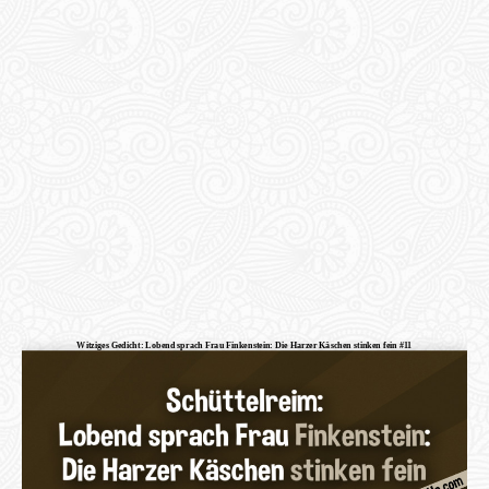
Witziges Gedicht: Lobend sprach Frau Finkenstein: Die Harzer Käschen stinken fein #11