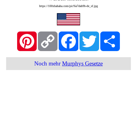
https://100xhahaha.com/pic!6a7dab9b-de_sf.jpg
Pinterest
Copy
Facebook
Twitter
Share
Link
Noch mehr
Murphys Gesetze