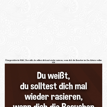
Übergewichtwitz+Bild | Du weißt, du solltest dich mal wieder rasieren, wenn dich die Besucher im Zoo füttern wollen
#34