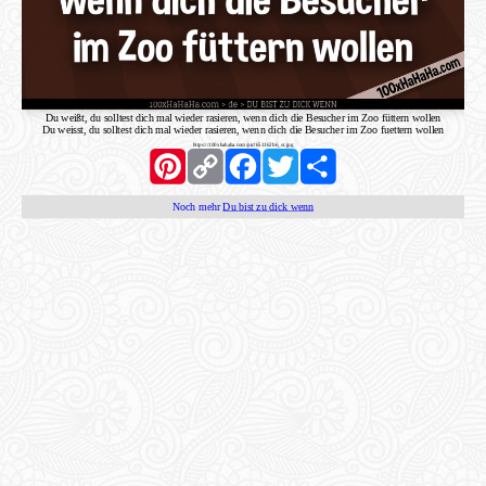
Du weißt, du solltest dich mal wieder rasieren, wenn dich die Besucher im Zoo füttern wollen
Du weisst, du solltest dich mal wieder rasieren, wenn dich die Besucher im Zoo fuettern wollen
https://100xhahaha.com/pic!651162b6_st.jpg
Pinterest
Copy
Facebook
Twitter
Share
Link
Noch mehr
Du bist zu dick wenn