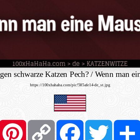
gen schwarze Katzen Pech? / Wenn man ein
https://100xhahaha.com/pic!585afe14-de_st.jpg
Pinterest
Copy
Facebook
Twitter
Link