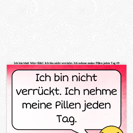
Ich bin bloß Witz+Bild | Ich bin nicht verrückt. Ich nehme meine Pillen jeden Tag #9