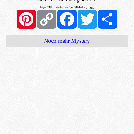
https://100xhahaha.com/pic!51b1cd6e_sf.jpg
Pinterest
Copy
Facebook
Twitter
Share
Link
Noch mehr
Mystery