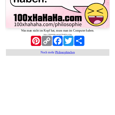
Was man nicht im Kopf hat, muss man im Computer haben.
https://100xhahaha.com/pic!50aef24a_sf.jpg
Pinterest
Copy
Facebook
Twitter
Share
Link
Noch mehr
Philosophisches