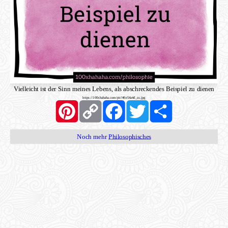
Vielleicht ist der Sinn meines Lebens, als abschreckendes Beispiel zu dienen
https://100xhahaha.com/pic!46e54a4d_ss.jpg
Pinterest
Copy
Facebook
Twitter
Share
Link
Noch mehr
Philosophisches