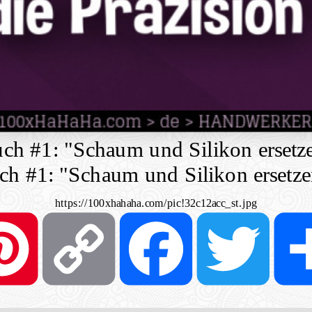
h #1: "Schaum und Silikon ersetze
h #1: "Schaum und Silikon ersetzen
https://100xhahaha.com/pic!32c12acc_st.jpg
Pinterest
Copy
Facebook
Twit
Link