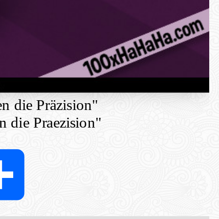
n die Präzision"
 die Praezision"
ter
Share