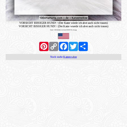
VORSICHT BISSIGER HUND! / (Der Katze würde ich aber auch nicht trauen)
VORSICHT BISSIGER HUND! / (Der Katze wuerde ich aber auch nicht trauen)
https://100xhahaha.com/pic!2fe4b13d_sm.jpg
Pinterest
Copy
Facebook
Twitter
Share
Link
Noch mehr
Katzenwitze