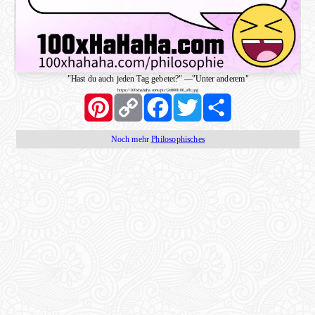
"Hast du auch jeden Tag gebetet?"
—
"Unter anderem"
https://100xhahaha.com/pic!2e800b00_sfb.jpg
Pinterest
Copy
Facebook
Twitter
Share
Link
Noch mehr
Philosophisches