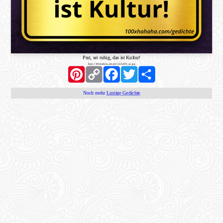
Psst, sei ruhig, das ist Kultur!
https://100xhahaha.com/pic!22c5a901_sp.jpg
Pinterest
Copy
Facebook
Twitter
Share
Link
Noch mehr
Lustige Gedichte