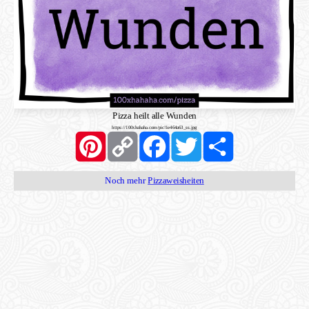
Pizza heilt alle Wunden
https://100xhahaha.com/pic!1e464a63_ss.jpg
Pinterest
Copy
Facebook
Twitter
Share
Link
Noch mehr
Pizzaweisheiten