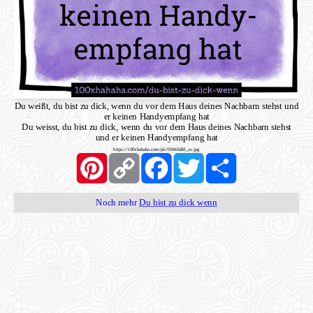
Du weißt, du bist zu dick, wenn du vor dem Haus deines Nachbarn stehst und
er keinen Handyempfang hat
Du weisst, du bist zu dick, wenn du vor dem Haus deines Nachbarn stehst
und er keinen Handyempfang hat
https://100xhahaha.com/pic!19b66dfd_ss.jpg
Pinterest
Copy
Facebook
Twitter
Share
Link
Noch mehr
Du bist zu dick wenn