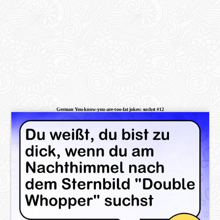
German You-know-you-are-too-fat jokes: suchst #12