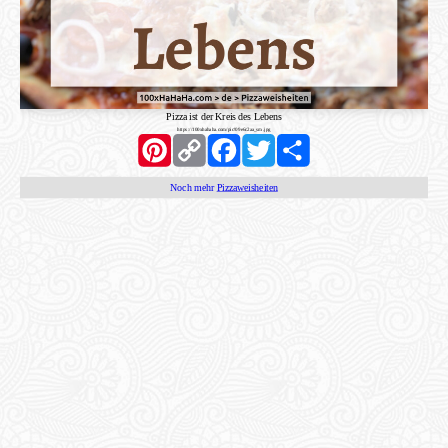
Pizza ist der Kreis des Lebens
https://100xhahaha.com/pic!09e6c2aa_sm.jpg
Pinterest
Copy
Facebook
Twitter
Share
Link
Noch mehr
Pizzaweisheiten