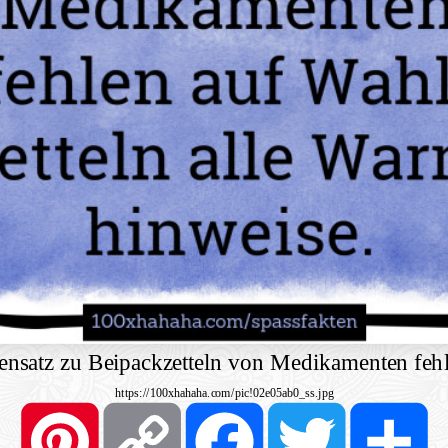
gensatz zu Beipackzetteln von Medikamenten fehl
https://100xhahaha.com/pic!02e05ab0_ss.jpg
Pinterest
Copy
Facebook
Twitter
S
Link