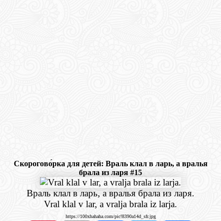
Скорогово́рка для детей: Враль клал в ларь, а вралья
брала из ларя #15
Враль клал в ларь, а вралья брала из ларя.
Vral klal v lar, a vralja brala iz larja.
https://100xhahaha.com/pic!8390a14d_sfr.jpg