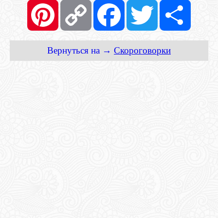
Pinterest
Copy
Facebook
Twitter
Share
Link
Вернуться на →
Скороговорки