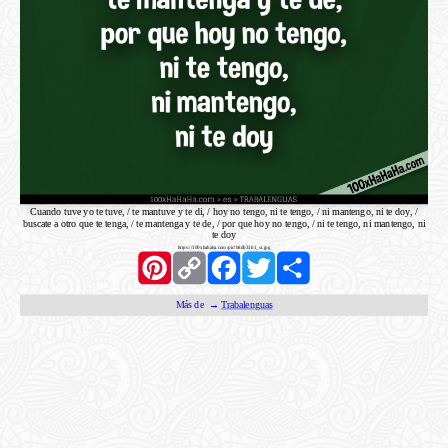
Cuando tuve yo te tuve, / te mantuve y te di, / hoy no tengo, ni te tengo, / ni mantengo, ni te doy, /
buscate a otro que te tenga, / te mantenga y te de, / por que hoy no tengo, / ni te tengo, ni mantengo, ni
te doy
https://100xhahaha.com/pic!b8db31b1_st.jpg
Pinterest
Copy
Facebook
Twitter
Share
Link
Más de →
Trabalenguas