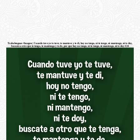
Trabalenguas+Imagen | Cuando tuve yo te tuve, te mantuve y te di, hoy no tengo, ni te tengo, ni mantengo, ni te doy,
buscate a otro que te tenga, te mantenga y te de, por que hoy no tengo, ni te tengo, ni mantengo, ni te doy #24