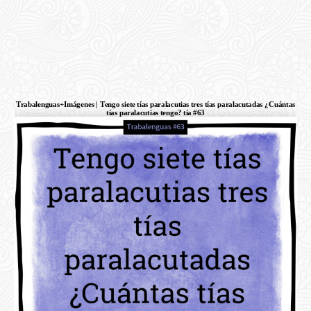
Trabalenguas+Imágenes | Tengo siete tías paralacutias tres tías paralacutadas ¿Cuántas
tías paralacutias tengo? tía #63