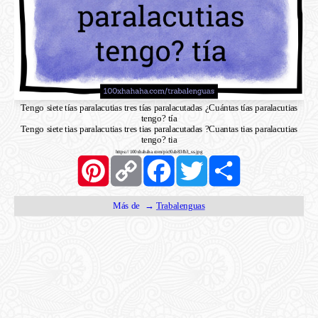
Tengo siete tías paralacutias tres tías paralacutadas ¿Cuántas tías paralacutias
tengo? tía
Tengo siete tias paralacutias tres tias paralacutadas ?Cuantas tias paralacutias
tengo? tia
https://100xhahaha.com/pic!0ab83fb3_ss.jpg
Pinterest
Copy
Facebook
Twitter
Share
Link
Más de →
Trabalenguas